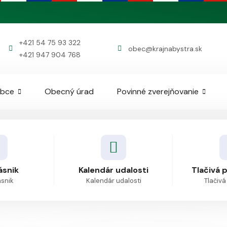
+421 54 75 93 322
obec@krajnabystra.sk
+421 947 904 768
obce
Obecný úrad
Povinné zverejňovanie
ásnik
Kalendár udalosti
Tlačivá 
ásnik
Kalendár udalosti
Tlačivá