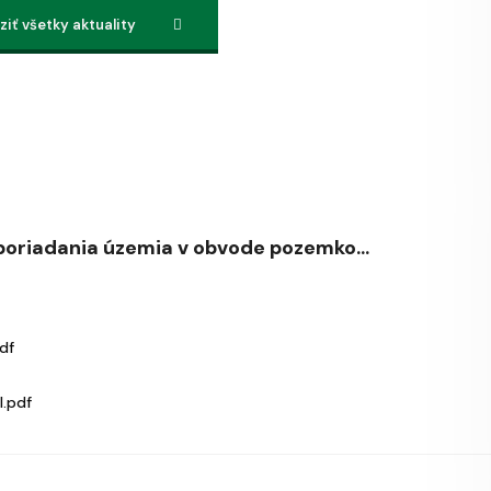
iť všetky aktuality
oriadania územia v obvode pozemko...
df
.pdf