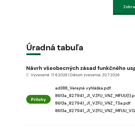
Zobraz
Úradná tabuľa
Návrh všeobecných zásad funkčného usp
Vyvesené: 17.6.2026 | Dátum zvesenia: 20.7.2026
ad388_Verejná vyhláška.pdf
86f3a_827941_J1_VZFU_VNZ_MFUU(1).p
Prílohy
86f3a_827941_J1_VZFU_VNZ_TSa.pdf
86f3a_827941_J1_VZFU_VNZ_MFUU_VGI