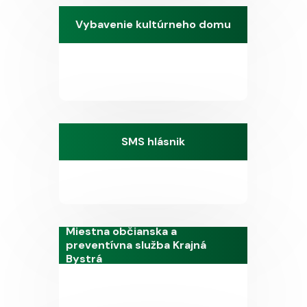
Vybavenie kultúrneho domu
SMS hlásnik
Miestna občianska a
preventívna služba Krajná
Bystrá