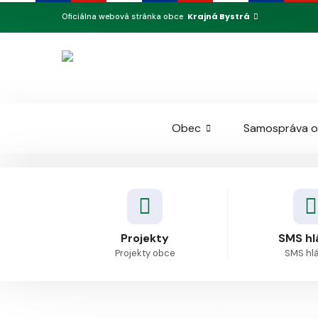
Krajná Bystrá
Oficiálna webová stránka obce
Obec
Samospráva 
Projekty
SMS hl
Projekty obce
SMS hl