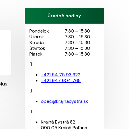
Úradné hodiny
Pondelok
7:30 – 15:30
Utorok
7:30 – 15:30
Streda
7:30 – 15:30
Štvrtok
7:30 – 15:30
Piatok
7:30 – 15:30
+421 54 75 93 322
+421 947 904 768
ska
obec@krajnabystra.sk
Krajná Bystrá 82
090 05 Krajná Poľana