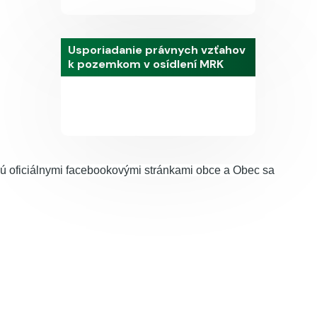
Usporiadanie právnych vzťahov
k pozemkom v osídlení MRK
sú oficiálnymi facebookovými stránkami obce a Obec sa