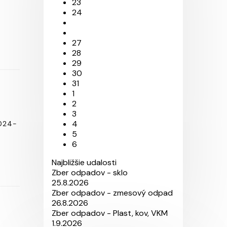
23
24
27
28
29
30
31
1
2
3
4
2024-
5
6
Najbližšie udalosti
Zber odpadov - sklo
25.8.2026
Zber odpadov - zmesový odpad
26.8.2026
Zber odpadov - Plast, kov, VKM
1.9.2026