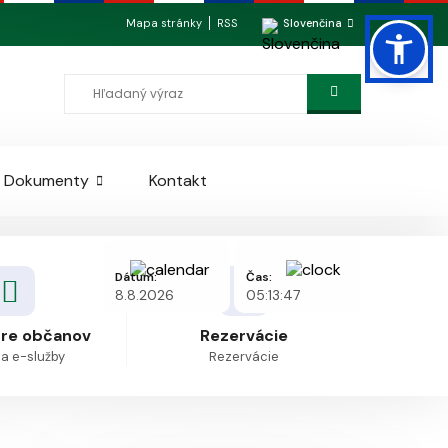
Mapa stránky
RSS
Slovenčina
Dokumenty
Kontakt
Dátum:
Čas:
8.8.2026
05:13:47
pre občanov
Rezervácie
 a e-služby
Rezervácie