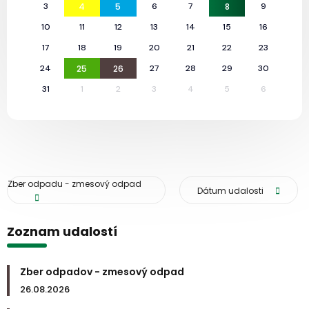
3
4
5
6
7
8
9
10
11
12
13
14
15
16
17
18
19
20
21
22
23
24
25
26
27
28
29
30
31
1
2
3
4
5
6
Zber odpadu - zmesový odpad
Dátum udalosti
Zoznam udalostí
Zber odpadov - zmesový odpad
26.08.2026