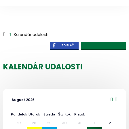
Kalendár udalosti
ZDIELAŤ
KALENDÁR UDALOSTI
August 2026
Pondelok
Utorok
Streda
Štvrtok
Piatok
27
28
29
30
31
1
2