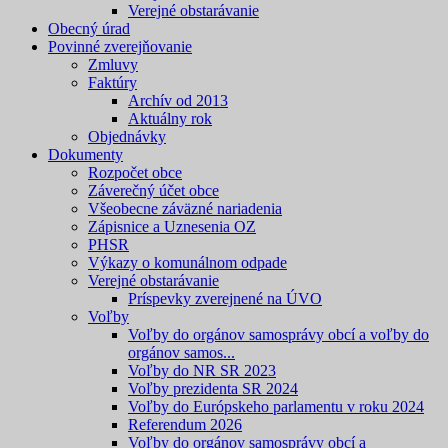
Verejné obstarávanie
Obecný úrad
Povinné zverejňovanie
Zmluvy
Faktúry
Archív od 2013
Aktuálny rok
Objednávky
Dokumenty
Rozpočet obce
Záverečný účet obce
Všeobecne záväzné nariadenia
Zápisnice a Uznesenia OZ
PHSR
Výkazy o komunálnom odpade
Verejné obstarávanie
Príspevky zverejnené na ÚVO
Voľby
Voľby do orgánov samosprávy obcí a voľby do
orgánov samos...
Voľby do NR SR 2023
Voľby prezidenta SR 2024
Voľby do Európskeho parlamentu v roku 2024
Referendum 2026
Voľby do orgánov samosprávy obcí a