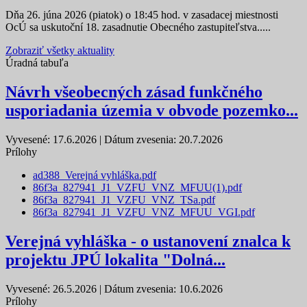
Dňa 26. júna 2026 (piatok) o 18:45 hod. v zasadacej miestnosti
OcÚ sa uskutoční 18. zasadnutie Obecného zastupiteľstva.....
Zobraziť všetky aktuality
Úradná tabuľa
Návrh všeobecných zásad funkčného
usporiadania územia v obvode pozemko...
Vyvesené: 17.6.2026 | Dátum zvesenia: 20.7.2026
Prílohy
ad388_Verejná vyhláška.pdf
86f3a_827941_J1_VZFU_VNZ_MFUU(1).pdf
86f3a_827941_J1_VZFU_VNZ_TSa.pdf
86f3a_827941_J1_VZFU_VNZ_MFUU_VGI.pdf
Verejná vyhláška - o ustanovení znalca k
projektu JPÚ lokalita "Dolná...
Vyvesené: 26.5.2026 | Dátum zvesenia: 10.6.2026
Prílohy