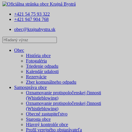
+421 54 75 93 322
+421 947 904 768
obec@krajnabystra.sk
Obec
História obce
Fotogaléria
Triedenie odpadu
Kalendár udalosti
Rezervácie
Zber komunálneho odpadu
Samospráva obce
Oznamovanie protispoločenskej činnosti
(Whistleblowing)
Oznamovanie protispoločenskej činnosti
(Whistleblowing)
Obecné zastupiteľstvo
Starosta obce
Hlavný kontrolór obce
Profil verejného obstarávateľa