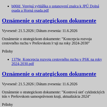
b06fd_Verejná vyhláška o ustanovení znalca k JPÚ Dolná
osada a Horná osada.pdf
Oznámenie o strategickom dokumente
Vyvesené: 21.5.2026 | Dátum zvesenia: 11.6.2026
Oznámenie o strategickom dokumente: "Koncepcia rozvoja
cestovného ruchu v Prešovskom kraji na roky 2024-2030"
25
26
4
5
Prílohy
1379e_Koncepcia rozvoja cestovného ruchu v PSK na roky
2024-2030.pdf
Oznámenie o strategickom dokumente
Vyvesené: 21.5.2026 | Dátum zvesenia: 11.6.2026
Oznámenie o strategickom dokumente: "Kostrová sieť cyklistických
trás v Prešovskom samosprávnom kraji, aktualizácia 2024"
Prílohy