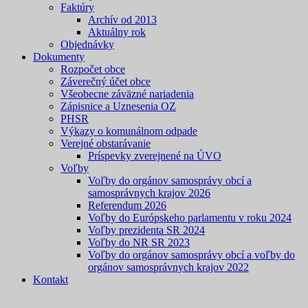
Faktúry
Archív od 2013
Aktuálny rok
Objednávky
Dokumenty
Rozpočet obce
Záverečný účet obce
Všeobecne záväzné nariadenia
Zápisnice a Uznesenia OZ
PHSR
Výkazy o komunálnom odpade
Verejné obstarávanie
Príspevky zverejnené na ÚVO
Voľby
Voľby do orgánov samosprávy obcí a
samosprávnych krajov 2026
Referendum 2026
Voľby do Európskeho parlamentu v roku 2024
Voľby prezidenta SR 2024
Voľby do NR SR 2023
Voľby do orgánov samosprávy obcí a voľby do
orgánov samosprávnych krajov 2022
Kontakt