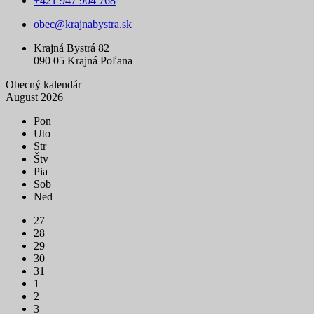
+421 947 904 768
obec@krajnabystra.sk
Krajná Bystrá 82
090 05 Krajná Poľana
Obecný kalendár
August 2026
Pon
Uto
Str
Štv
Pia
Sob
Ned
27
28
29
30
31
1
2
3