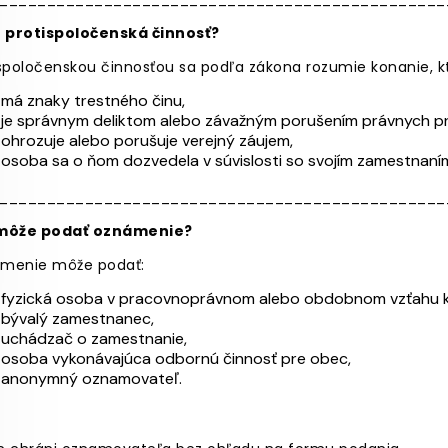
e protispoločenská činnosť?
spoločenskou činnosťou sa podľa zákona rozumie konanie, k
má znaky trestného činu,
je správnym deliktom alebo závažným porušením právnych pr
ohrozuje alebo porušuje verejný záujem,
osoba sa o ňom dozvedela v súvislosti so svojím zamestnaním
_______________________________________________
môže podať oznámenie?
menie môže podať:
fyzická osoba v pracovnoprávnom alebo obdobnom vzťahu k ob
bývalý zamestnanec,
uchádzač o zamestnanie,
osoba vykonávajúca odbornú činnosť pre obec,
anonymný oznamovateľ.