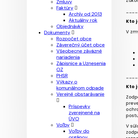
Záko
Zmluvy
Faktúry
____
Archív od 2013
Aktuálny rok
Kto 
Objednávky
V zm
Dokumenty
Rozpočet obce
Záverečný účet obce
Všeobecne záväzné
nariadenia
Zápisnice a Uznesenia
OZ
PHSR
____
Výkazy o
Kto 
komunálnom odpade
Verejné obstarávanie
Zodpo
prev
Príspevky
ochr
zverejnené na
postu
ÚVO
Voľby
V súl
Voľby do
zodp
orgánov