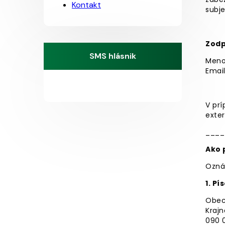
Kontakt
subje
Zodp
SMS hlásnik
Meno 
Emai
V pr
exter
____
Ako 
Ozná
1. P
Obec
Krajn
090 0