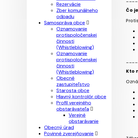
Rezervácie
Zber komunálneho
Čo j
odpadu
Proti
Samospráva obce
Oznamovanie
protispoločenskej
činnosti
(Whistleblowing)
Oznamovanie
protispoločenskej
____
činnosti
Kto 
(Whistleblowing)
Obecné
Ozná
zastupiteľstvo
Starosta obce
Hlavný kontrolór obce
Profil verejného
obstarávateľa
Verejné
obstarávanie
Obecný úrad
Povinné zverejňovanie