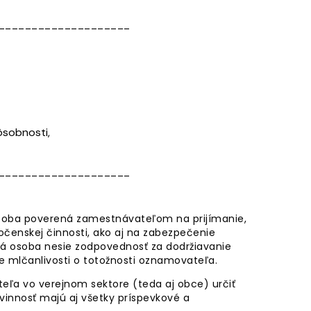
____________________
ôsobnosti,
____________________
 osoba poverená zamestnávateľom na prijímanie,
čenskej činnosti, ako aj na zabezpečenie
 osoba nesie zodpovednosť za dodržiavanie
e mlčanlivosti o totožnosti oznamovateľa.
teľa vo verejnom sektore (teda aj obce) určiť
nnosť majú aj všetky príspevkové a