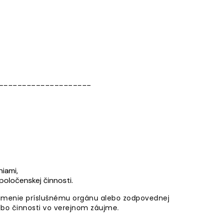
____________________
iami,
oločenskej činnosti.
námenie príslušnému orgánu alebo zodpovednej
ebo činnosti vo verejnom záujme.