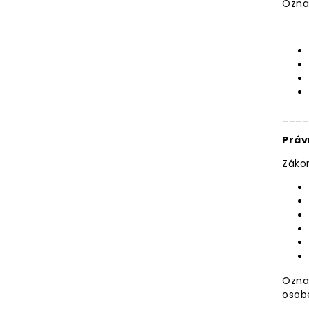
Ozna
____
Práv
Zákon
Ozna
osobe