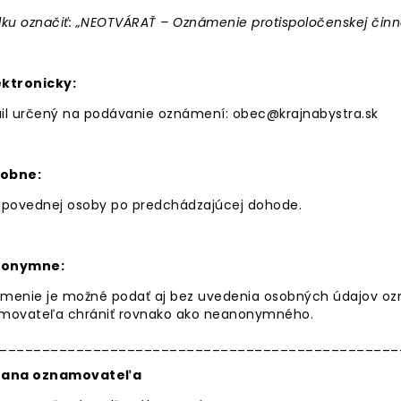
ku označiť: „NEOTVÁRAŤ – Oznámenie protispoločenskej činno
ektronicky:
il určený na podávanie oznámení:
obec@krajnabystra.sk
sobne:
dpovednej osoby po predchádzajúcej dohode.
nonymne:
menie je možné podať aj bez uvedenia osobných údajov oz
movateľa chrániť rovnako ako neanonymného.
_______________________________________________
rana oznamovateľa