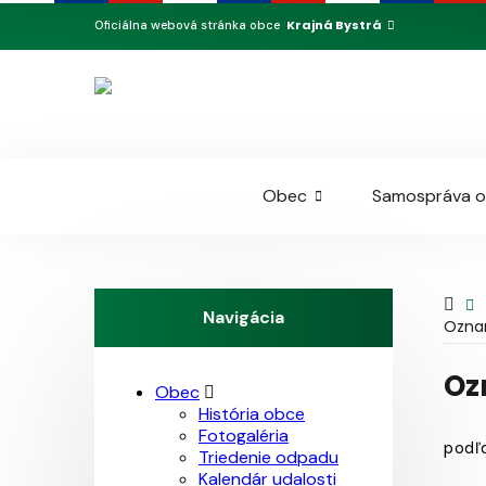
Krajná Bystrá
Oficiálna webová stránka obce
Obec
Samospráva 
Navigácia
Oznam
Oz
Obec
História obce
Fotogaléria
podľa
Triedenie odpadu
Kalendár udalosti
____