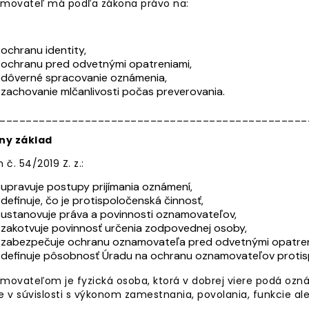
movateľ má podľa zákona právo na:
ochranu identity,
ochranu pred odvetnými opatreniami,
dôverné spracovanie oznámenia,
zachovanie mlčanlivosti počas preverovania.
_______________________________________________
ny základ
 č. 54/2019 Z. z.:
upravuje postupy prijímania oznámení,
definuje, čo je protispoločenská činnosť,
ustanovuje práva a povinnosti oznamovateľov,
zakotvuje povinnosť určenia zodpovednej osoby,
zabezpečuje ochranu oznamovateľa pred odvetnými opatren
definuje pôsobnosť Úradu na ochranu oznamovateľov protisp
movateľom je fyzická osoba, ktorá v dobrej viere podá oz
 v súvislosti s výkonom zamestnania, povolania, funkcie al