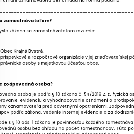
n chráni oznamovateľa bez ohľadu na formu podania.
_______________________________________________
je zamestnávateľom?
ysle zákona sa zamestnávateľom rozumie:
Obec
Krajná Bystrá,
príspevkové a rozpočtové organizácie v jej zriaďovateľskej p
právnické osoby s majetkovou účasťou obce.
_______________________________________________
je zodpovedná osoba?
vedná osoba je podľa § 10 zákona č. 54/2019 Z. z. fyzická
erovanie, evidenciu a vyhodnocovanie oznámení o protispolo
any oznamovateľa pred odvetnými opatreniami. Zodpovedná
pov podľa zákona, vedenie internej evidencie a za dodržani
ade s § 10 ods. 1 zákona je povinnosťou každého zamestnáva
ovednú osobu bez ohľadu na počet zamestnancov. Túto povi