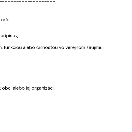
toré:
edpisov,
, funkciou alebo činnosťou vo verejnom záujme.
____________________
ci alebo jej organizácii,