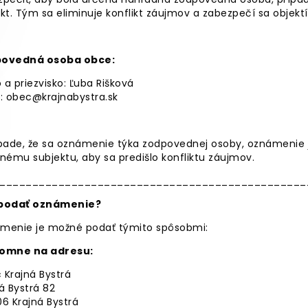
kt. Tým sa eliminuje konflikt záujmov a zabezpečí sa objekt
ovedná osoba obce:
a priezvisko:
Ľuba Rišková
l:
obec@krajnabystra.sk
ípade, že sa oznámenie týka zodpovednej osoby, oznámenie
nému subjektu, aby sa predišlo konfliktu záujmov.
_______________________________________________
podať oznámenie?
menie je možné podať týmito spôsobmi:
ísomne na adresu:
 Krajná Bystrá
á Bystrá 82
6 Krajná Bystrá