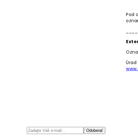
Pod o
oznam
____
Exte
Ozna
Úrad
www.
Odoberať