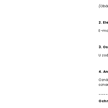
(Obál
2. El
E-ma
3. O
U zo
4. A
Ozná
ozna
____
Och