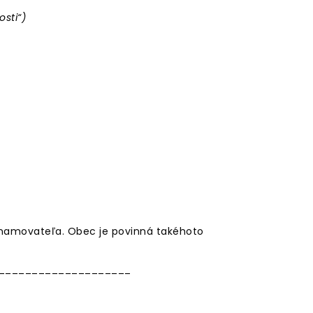
sti“)
namovateľa. Obec je povinná takéhoto
____________________