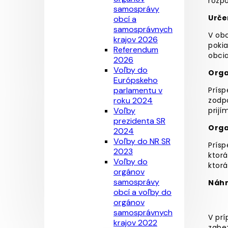
rozpo
samosprávy
Urče
obcí a
samosprávnych
V obc
krajov 2026
poki
Referendum
obci
2026
Voľby do
Orga
Európskeho
parlamentu v
Prís
roku 2024
zodp
Voľby
prijí
prezidenta SR
Orga
2024
Voľby do NR SR
Prísp
2023
ktorá
Voľby do
ktorá
orgánov
samosprávy
Náhr
obcí a voľby do
orgánov
samosprávnych
V pr
krajov 2022
zabe