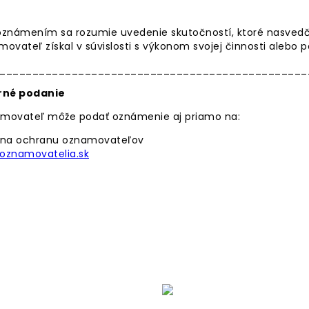
známením sa rozumie uvedenie skutočností, ktoré nasvedčuj
ovateľ získal v súvislosti s výkonom svojej činnosti alebo p
_______________________________________________
rné podanie
movateľ môže podať oznámenie aj priamo na:
 na ochranu oznamovateľov
oznamovatelia.sk