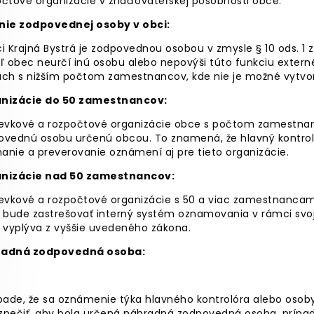
čtové organizácie v zriaďovateľskej pôsobnosti obce.
nie zodpovednej osoby v obci:
i Krajná Bystrá je zodpovednou osobou v zmysle § 10 ods. 1 z
aľ obec neurčí inú osobu alebo nepovýši túto funkciu exter
ach s nižším počtom zamestnancov, kde nie je možné vytvori
nizácie do 50 zamestnancov:
pevkové a rozpočtové organizácie obce s počtom zamestnanc
ovednú osobu určenú obcou. To znamená, že hlavný kontrol
manie a preverovanie oznámení aj pre tieto organizácie.
nizácie nad 50 zamestnancov:
evkové a rozpočtové organizácie s 50 a viac zamestnancami
 bude zastrešovať interný systém oznamovania v rámci svojej
 vyplýva z vyššie uvedeného zákona.
adná zodpovedná osoba:
ípade, že sa oznámenie týka hlavného kontrolóra alebo osob
zpečiť, aby bola určená náhradná zodpovedná osoba, prípa