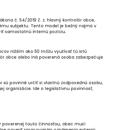
ákona č. 54/2019 Z. z. hlavný kontrolór obce,
nému subjektu. Tento model je bežný najmä v
ť samostatnú internú pozíciu.
ov nižším ako 50 môžu využívať tú istú
ór obce alebo iná poverená osoba zabezpečuje
 sú povinné určiť si vlastnú zodpovednú osobu,
 organizácie. Ide o legislatívnu povinnosť,
y poverenej touto činnosťou, obec musí
dne poveriť spracovaním oznámenia externý