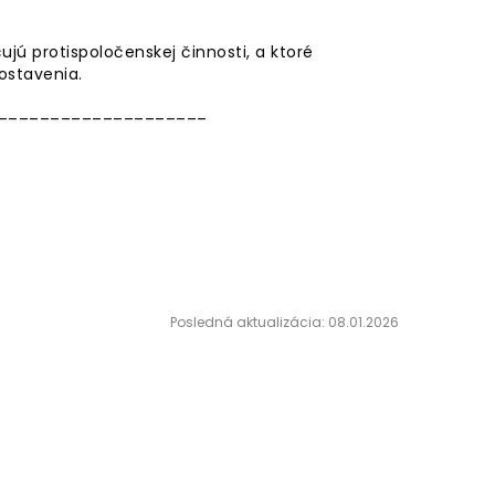
ú protispoločenskej činnosti, a ktoré
ostavenia.
____________________
Posledná aktualizácia: 08.01.2026