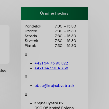
Úradné hodiny
Pondelok
7:30 – 15:30
Utorok
7:30 – 15:30
Streda
7:30 – 15:30
Štvrtok
7:30 – 15:30
Piatok
7:30 – 15:30
+421 54 75 93 322
+421 947 904 768
ska
obec@krajnabystra.sk
Krajná Bystrá 82
090 05 Krajná Poľana