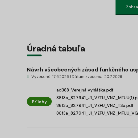
Zobraz
Úradná tabuľa
Návrh všeobecných zásad funkčného usp
Vyvesené: 17.6.2026 | Dátum zvesenia: 20.7.2026
ad388_Verejná vyhláška.pdf
86f3a_827941_J1_VZFU_VNZ_MFUU(1).p
Prílohy
86f3a_827941_J1_VZFU_VNZ_TSa.pdf
86f3a_827941_J1_VZFU_VNZ_MFUU_VGI