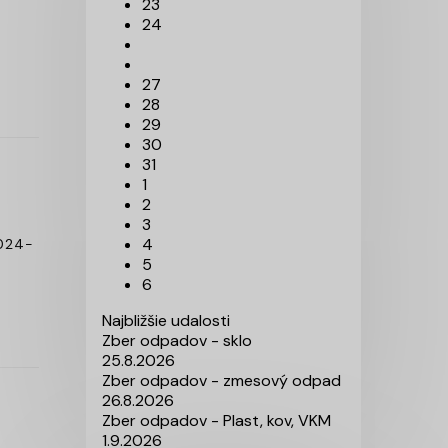
23
24
27
28
29
30
31
1
2
3
4
2024-
5
6
Najbližšie udalosti
Zber odpadov - sklo
25.8.2026
Zber odpadov - zmesový odpad
26.8.2026
Zber odpadov - Plast, kov, VKM
1.9.2026