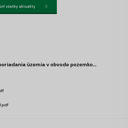
iť všetky aktuality
oriadania územia v obvode pozemko...
df
.pdf