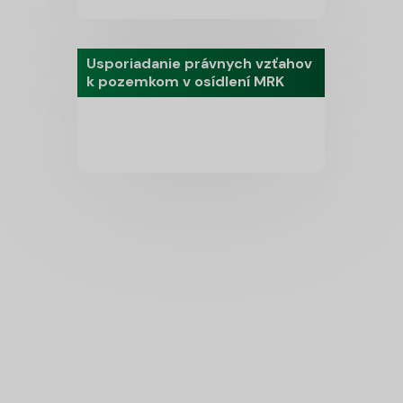
Usporiadanie právnych vzťahov
k pozemkom v osídlení MRK