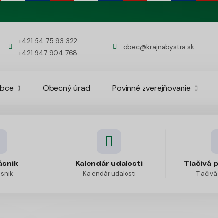
+421 54 75 93 322
obec@krajnabystra.sk
+421 947 904 768
obce
Obecný úrad
Povinné zverejňovanie
ásnik
Kalendár udalosti
Tlačivá 
ásnik
Kalendár udalosti
Tlačivá