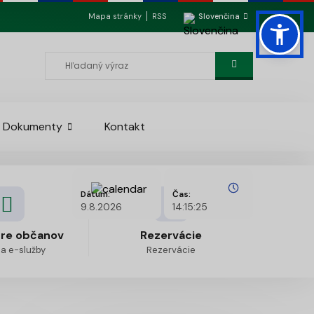
Mapa stránky
RSS
Slovenčina
Dokumenty
Kontakt
Dátum:
Čas:
9.8.2026
14:15:25
pre občanov
Rezervácie
 a e-služby
Rezervácie